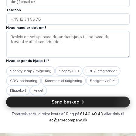
↳ Komplette migreringer
Telefon
↳ Integrationer
↳ Support
Hvad handler det om?
↳ Ad-hoc opgaver
↳ Interne værktøjer
Hvad søger du hjælp til?
Apps
Shopify setup / migrering
Shopify Plus
ERP / integrationer
↳ Prislogik ↗
CRO-optimering
Kommerciel rådgivning
Finsights / ePIM
Om
Klippekort
Andet
Send besked
Referencer
Foretrækker du direkte kontakt? Ring på
61 40 40 40
eller skriv til
Kundeservice
ac@arpecompany.dk