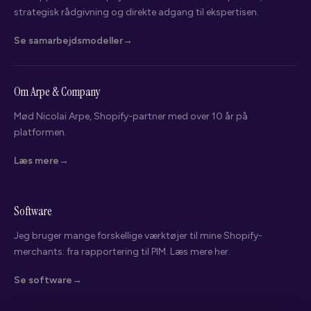
strategisk rådgivning og direkte adgang til ekspertisen.
Se samarbejdsmodeller
Om Arpe & Company
Mød Nicolai Arpe, Shopify-partner med over 10 år på
platformen.
Nicolai Arpe
Shopify Partner · Arpe & Company
Læs mere
Hvad leder du efter?
Software
Vælg det der passer bedst - så kigger jeg på din webshop bagefter.
Jeg bruger mange forskellige værktøjer til mine Shopify-
Overvejer migrering til Shopify
merchants: fra rapportering til PIM. Læs mere her.
Søger teknisk hjælp
Se software
Vil have hjælp med integrationer