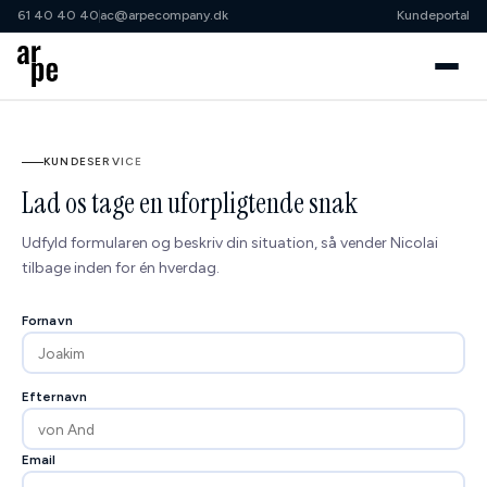
61 40 40 40
ac@arpecompany.dk
Kundeportal
61 40 40 40
ac@arpecompany.dk
KUNDESERVICE
Cases
Lad os tage en uforpligtende snak
Samarbejdsordninger
Udfyld formularen og beskriv din situation, så vender Nicolai
tilbage inden for én hverdag.
↳ Klippekort
Fornavn
↳ Shopify Growth Partner
↳ Shopify Advisory
Efternavn
↳ Projekt
Services
Email