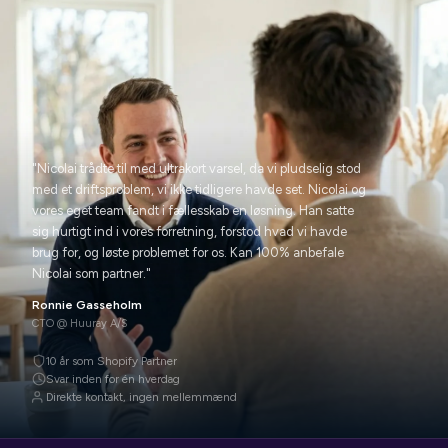
Start en dialog →
"Nicolai trådte til med ultrakort varsel, da vi pludselig stod
med et driftsproblem, vi ikke tidligere havde set. Nicolai og
vores eget team fandt i fællesskab en løsning. Han satte
sig hurtigt ind i vores forretning, forstod hvad vi havde
brug for, og løste problemet for os. Kan 100% anbefale
Nicolai som partner."
Ronnie Gasseholm
CTO @ Huuray A/S
10 år som Shopify Partner
Svar inden for én hverdag
Direkte kontakt, ingen mellemmænd