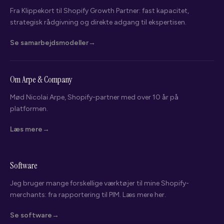
Fra Klippekort til Shopify Growth Partner: fast kapacitet,
strategisk rådgivning og direkte adgang til ekspertisen.
Se samarbejdsmodeller
Om Arpe & Company
Mød Nicolai Arpe, Shopify-partner med over 10 år på
platformen.
Nicolai Arpe
Shopify Partner · Arpe & Company
Læs mere
Hvad leder du efter?
Software
Vælg det der passer bedst - så kigger jeg på din webshop bagefter.
Jeg bruger mange forskellige værktøjer til mine Shopify-
Overvejer migrering til Shopify
merchants: fra rapportering til PIM. Læs mere her.
Søger teknisk hjælp
Se software