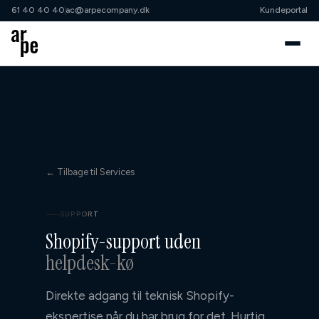
61 40 40 40
ac@arpecompany.dk
Kundeportal
61 40 40 40
ac@arpecompany.dk
Cases
Samarbejdsordninger
← Tilbage til Services
↳ Klippekort
↳ Shopify Growth Partner
SUPPORT
Shopify-support uden
↳ Shopify Advisory
helpdesk-kø
↳ Projekt
Direkte adgang til teknisk Shopify-
Services
ekspertise når du har brug for det. Hurtig