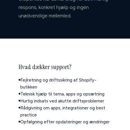
↳ Komplette migreringer
respons, konkret hjælp og ingen
↳ Integrationer
unødvendige mellemled.
↳ Support
↳ Ad-hoc opgaver
↳ Interne værktøjer
Apps
Hvad dækker support?
↳ Prislogik ↗
Fejlretning og driftssikring af Shopify-
Om
butikken
Teknisk hjælp til tema, apps og opsætning
Referencer
Hurtig indsats ved akutte driftsproblemer
Rådgivning om apps, integrationer og best
Kundeservice
practice
Opfølgning efter opdateringer og ændringer