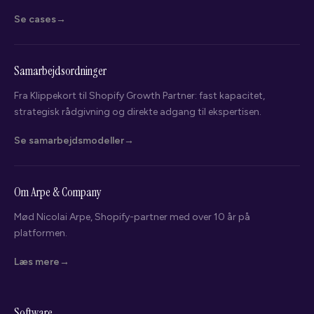
Se cases
Samarbejdsordninger
Fra Klippekort til Shopify Growth Partner: fast kapacitet,
strategisk rådgivning og direkte adgang til ekspertisen.
Se samarbejdsmodeller
Om Arpe & Company
Mød Nicolai Arpe, Shopify-partner med over 10 år på
platformen.
Nicolai Arpe
Shopify Partner · Arpe & Company
Læs mere
Hvad leder du efter?
Software
Vælg det der passer bedst - så kigger jeg på din webshop bagefter.