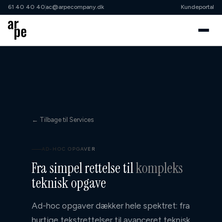
61 40 40 40
ac@arpecompany.dk
Kundeportal
61 40 40 40
ac@arpecompany.dk
Cases
Samarbejdsordninger
← Tilbage til Services
↳ Klippekort
↳ Shopify Growth Partner
AD-HOC OPGAVER
Fra simpel rettelse til
kompleks
↳ Shopify Advisory
teknisk opgave
↳ Projekt
Ad-hoc opgaver dækker hele spektret: fra
Services
hurtige tekstrettelser til avanceret teknisk