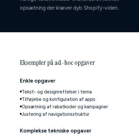
↳ Komplette migreringer
opsætning der kræver dyb Shopify-viden.
↳ Integrationer
↳ Support
↳ Ad-hoc opgaver
↳ Interne værktøjer
Eksempler på ad-hoc opgaver
Apps
↳ Prislogik ↗
Enkle opgaver
Om
Tekst- og designrettelser i tema
Tilføjelse og konfiguration af apps
Referencer
Opsætning af rabatkoder og kampagner
Justering af navigationsstruktur
Kundeservice
Komplekse tekniske opgaver