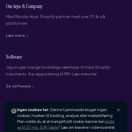
Om Arpe & Company
Mød Nicolai Arpe, Shopify-partner med over 10 år på
platformen.
Nicolai Arpe
Shopify Partner · Arpe & Company
Læs mere
Hvad leder du efter?
Software
Vælg det der passer bedst - så kigger jeg på din webshop bagefter.
Jeg bruger mange forskellige værktøjer til mine Shopify-
Overvejer migrering til Shopify
merchants: fra rapportering til PIM. Læs mere her.
Søger teknisk hjælp
Se software
Vil have hjælp med integrationer
Overvejer Shopify Plus
×
🍪
Ingen cookies her.
Denne hjemmeside bruger ingen
© 2026 Arpe & Company ApS
cookies, hverken til tracking, analyse eller markedsføring.
5,0
Rating på Google
Andet / kigger bare
Men vidste du at et mangelfuldt cookie-banner kan
koste
CVR: 41803088 · Grønt ansvar
op til 20 mio. EUR i bøde?
Læs om kravene i videnscentret.
Forretningsbetingelser