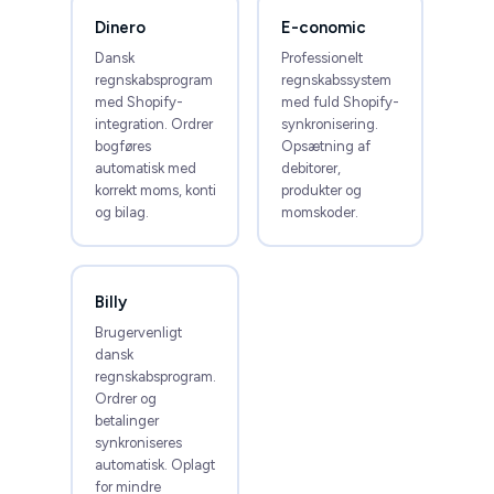
Start en dialog →
Dinero
E-conomic
Dansk
Professionelt
regnskabsprogram
regnskabssystem
med Shopify-
med fuld Shopify-
integration. Ordrer
synkronisering.
bogføres
Opsætning af
automatisk med
debitorer,
korrekt moms, konti
produkter og
og bilag.
momskoder.
Billy
Brugervenligt
dansk
regnskabsprogram.
Ordrer og
betalinger
synkroniseres
automatisk. Oplagt
for mindre