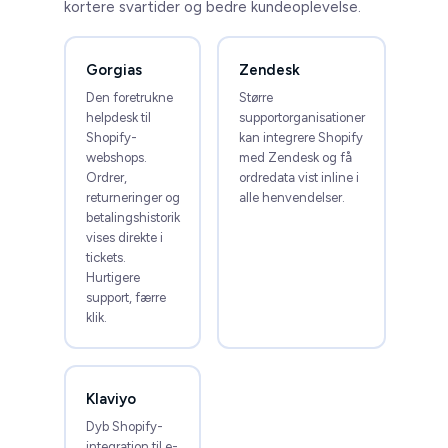
kortere svartider og bedre kundeoplevelse.
Gorgias
Zendesk
Den foretrukne
Større
helpdesk til
supportorganisationer
Shopify-
kan integrere Shopify
webshops.
med Zendesk og få
Ordrer,
ordredata vist inline i
returneringer og
alle henvendelser.
betalingshistorik
vises direkte i
tickets.
Hurtigere
support, færre
klik.
Klaviyo
Dyb Shopify-
integration til e-