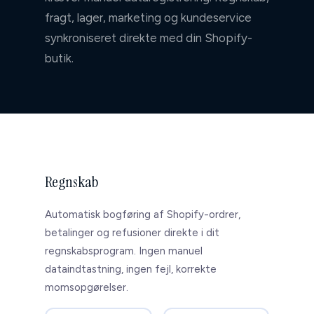
↳ Komplette migreringer
fragt, lager, marketing og kundeservice
↳ Integrationer
synkroniseret direkte med din Shopify-
butik.
↳ Support
↳ Ad-hoc opgaver
↳ Interne værktøjer
Apps
↳ Prislogik ↗
Regnskab
Om
Automatisk bogføring af Shopify-ordrer,
betalinger og refusioner direkte i dit
Referencer
regnskabsprogram. Ingen manuel
dataindtastning, ingen fejl, korrekte
Kundeservice
momsopgørelser.