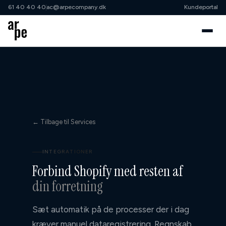
61 40 40 40
ac@arpecompany.dk
Kundeportal
61 40 40 40
ac@arpecompany.dk
Cases
Samarbejdsordninger
← Tilbage til Services
↳ Klippekort
↳ Shopify Growth Partner
INTEGRATIONER
Forbind Shopify med resten af
↳ Shopify Advisory
din forretning
↳ Projekt
Sæt automatik på de processer der i dag
Services
kræver manuel dataregistrering. Regnskab,