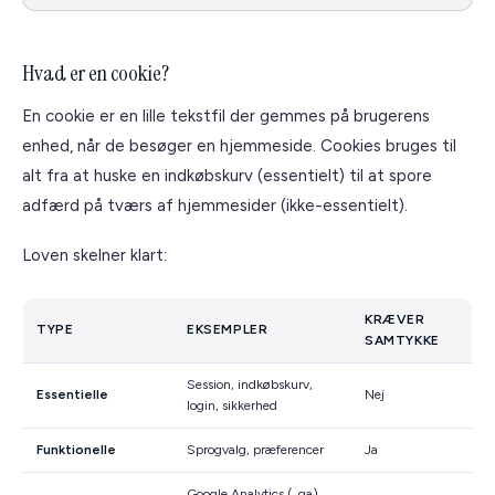
Start en dialog →
Hvad er en cookie?
En cookie er en lille tekstfil der gemmes på brugerens
enhed, når de besøger en hjemmeside. Cookies bruges til
alt fra at huske en indkøbskurv (essentielt) til at spore
adfærd på tværs af hjemmesider (ikke-essentielt).
Loven skelner klart:
KRÆVER
TYPE
EKSEMPLER
SAMTYKKE
Session, indkøbskurv,
Essentielle
Nej
login, sikkerhed
Funktionelle
Sprogvalg, præferencer
Ja
Google Analytics (_ga),