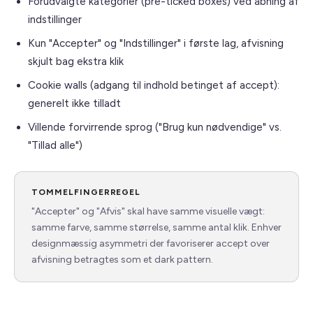
Forudvalgte kategorier (pre-ticked boxes) ved åbning af
indstillinger
Kun "Accepter" og "Indstillinger" i første lag, afvisning
skjult bag ekstra klik
Cookie walls (adgang til indhold betinget af accept):
generelt ikke tilladt
Villende forvirrende sprog ("Brug kun nødvendige" vs.
"Tillad alle")
TOMMELFINGERREGEL
"Accepter" og "Afvis" skal have samme visuelle vægt:
samme farve, samme størrelse, samme antal klik. Enhver
designmæssig asymmetri der favoriserer accept over
afvisning betragtes som et dark pattern.