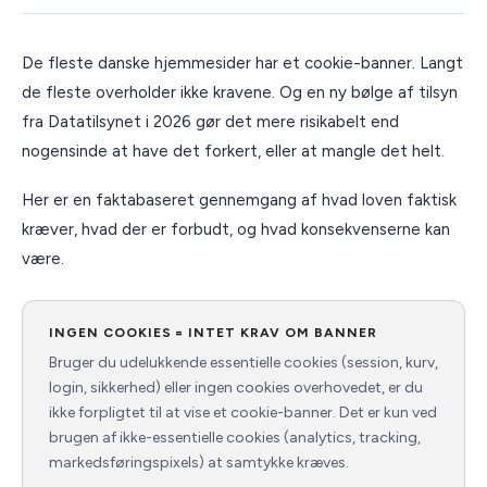
↳ Komplette migreringer
↳ Integrationer
De fleste danske hjemmesider har et cookie-banner. Langt
de fleste overholder ikke kravene. Og en ny bølge af tilsyn
↳ Support
fra Datatilsynet i 2026 gør det mere risikabelt end
↳ Ad-hoc opgaver
nogensinde at have det forkert, eller at mangle det helt.
↳ Interne værktøjer
Her er en faktabaseret gennemgang af hvad loven faktisk
Apps
kræver, hvad der er forbudt, og hvad konsekvenserne kan
være.
↳ Prislogik ↗
Om
INGEN COOKIES = INTET KRAV OM BANNER
Bruger du udelukkende essentielle cookies (session, kurv,
Referencer
login, sikkerhed) eller ingen cookies overhovedet, er du
ikke forpligtet til at vise et cookie-banner. Det er kun ved
Kundeservice
brugen af ikke-essentielle cookies (analytics, tracking,
markedsføringspixels) at samtykke kræves.