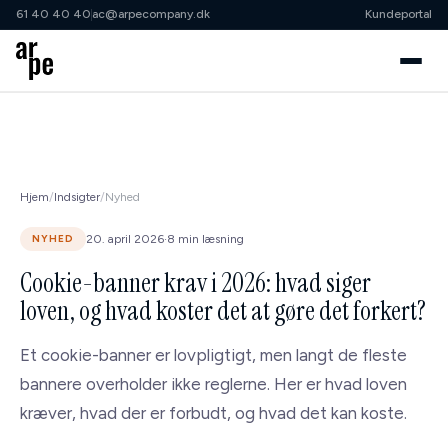
61 40 40 40
ac@arpecompany.dk
Kundeportal
61 40 40 40
ac@arpecompany.dk
Cases
Hjem
/
Indsigter
/
Nyhed
Samarbejdsordninger
20. april 2026
·
8 min læsning
NYHED
↳ Klippekort
Cookie-banner krav i 2026: hvad siger
↳ Shopify Growth Partner
loven, og hvad koster det at gøre det forkert?
↳ Shopify Advisory
Et cookie-banner er lovpligtigt, men langt de fleste
↳ Projekt
bannere overholder ikke reglerne. Her er hvad loven
kræver, hvad der er forbudt, og hvad det kan koste.
Services